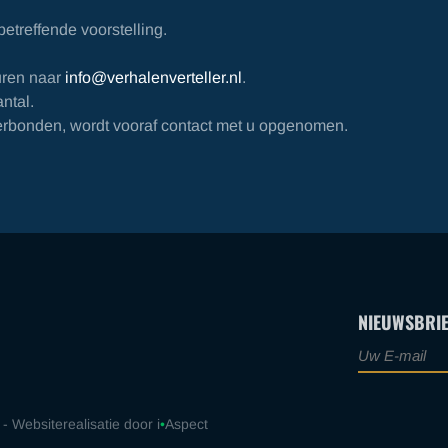
betreffende voorstelling.
.
turen naar
info@verhalenverteller.nl
.
ntal.
verbonden, wordt vooraf contact met u opgenomen.
NIEUWSBRIE
 - Websiterealisatie door i
•
Aspect