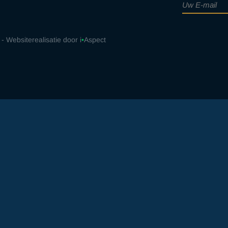
 - Websiterealisatie door i
•
Aspect