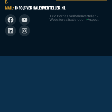
E-
MAIL:
INFO@VERHALENVERTELLER.NL
Eric Borrias verhalenverteller -
Websiterealisatie door i
•
Aspect