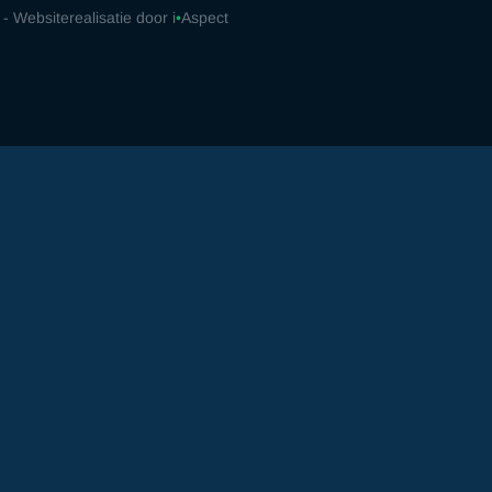
 - Websiterealisatie door i
•
Aspect